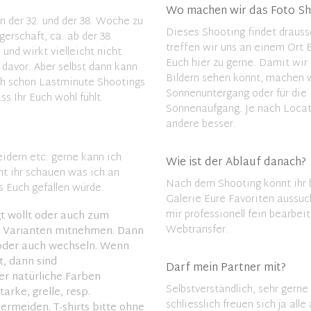
Wo machen wir das Foto Sh
der 32. und der 38. Woche zu
Dieses Shooting findet drausse
rschaft, ca. ab der 38.
treffen wir uns an einem Ort E
nd wirkt vielleicht nicht
Euch hier zu gerne. Damit wir
davor. Aber selbst dann kann
Bildern sehen könnt, machen w
ch schon Lastminute Shootings
Sonnenuntergang oder für die 
ss Ihr Euch wohl fühlt.
Sonnenaufgang. Je nach Locati
andere besser.
eidern etc. gerne kann ich
Wie ist der Ablauf danach?
nt ihr schauen was ich an
Nach dem Shooting könnt ihr 
 Euch gefallen würde.
Galerie Eure Favoriten aussu
mir professionell fein bearbeit
gt wollt oder auch zum
Webtransfer.
e Varianten mitnehmen. Dann
 oder auch wechseln. Wenn
, dann sind
Darf mein Partner mit?
er natürliche Farben
Selbstverständlich, sehr gerne
arke, grelle, resp.
schliesslich freuen sich ja all
ermeiden. T-shirts bitte ohne