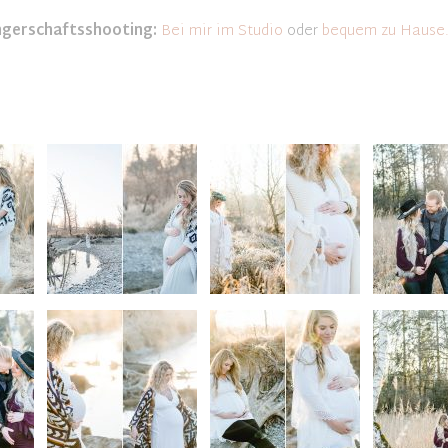
ngerschaftsshooting:
Bei mir im Studio
oder
bequem zu Hause