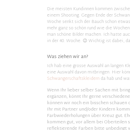
Die meisten Kundinnen kommen zwischen 
einem Shooting. Gegen Ende der Schwange
Woche senkt sich der Bauch schon etwas u
mehr ganz so schön rund wie die Wochen 
man schöne Bilder machen. Ich hatte au
in der 40. Woche. 😉 Wichtig ist dabei, da
Was ziehen wir an?
Ich hab eine grosse Auswahl an langen Kl
eine Auswahl davon mitbringen. Hier kön
Schwangerschaftskleidern
da hab und was
Wenn Ihr lieber selber Sachen mit brin
ergänzen, könnt Ihr gerne verschieden
können wir noch ein bisschen schauen
Ihr mit Partner und/oder Kindern kommt
Farbwiederholungen über Kreuz gut. Eh
kommen gut, vor allem bei Oberteilen st
reflektierende Farben bitte unbedingt v