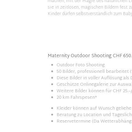
machen, mit der Magie des natürlichen L
sie in zeitlosen, magischen Bildern fest
Kinder dürfen selbstverständlich zum Ba
Maternity Outdoor Shooting CHF 650.–
Outdoor Foto Shooting
50 Bilder, professionell bearbeitet 
Diese Bilder in voller Auflösung al
Geschütze Onlinegalerie zur Auswa
Weitere Bilder können für CHF 25.–
20 km Fahrspesen*
Kleider können auf Wunsch gelieh
Beratung zu Location und Tageslich
Reservetermine (Da Wetterabhängi