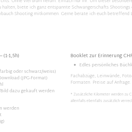
ichts. Ohne viel drum herum. Einfach nur Ihr. Um dieser besonde
 zu halten, biete ich ganz entspannte Schwangerschafts Shootings
bybauch Shooting mitkommen. Gerne berate ich euch betreffend L
 (1-1,5h)
Booklet zur Erinnerung CHF
Edles persönliches Büchl
(farbig oder schwarz/weiss)
Fachabzüge, Leinwände, Fotoa
s Download (JPG-Format)
Formaten. Preise auf Anfrage.
hl
/Bild dazu gekauft werden
* Zusätzliche Kilometer werden zu 
allenfalls ebenfalls zusätzlich verrec
en werden
t
g)