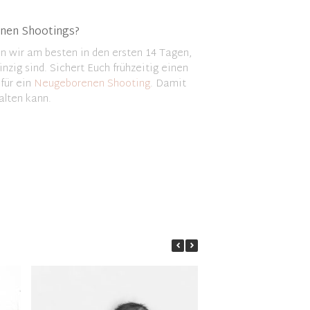
nen Shootings?
en wir am besten in den ersten 14 Tagen,
nzig sind. Sichert Euch frühzeitig einen
 für ein
Neugeborenen Shooting
. Damit
halten kann.