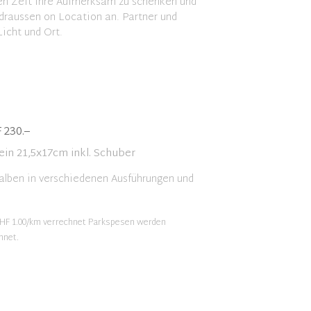
ren Zeit ihre Aufmerksam zu schenken und
 draussen on Location an. Partner und
icht und Ort.
 230.–
ein 21,5x17cm inkl. Schuber
lben in verschiedenen Ausführungen und
CHF 1.00/km verrechnet Parkspesen werden
hnet.