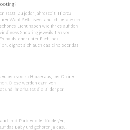
ooting?
n statt. Zu jeder Jahreszeit. Hierzu
urer Wahl. Selbstverständlich berate ich
 schönes Licht haben wie ihr es auf den
ir dieses Shooting jeweils 1.5h vor
Frühaufsteher unter Euch, bei
on, eignet sich auch das eine oder das
bequem von zu Hause aus, per Online
chen. Diese werden dann von
et und Ihr erhaltet die Bilder per
 auch mit Partner oder Kinder/er,
e auf das Baby und gehören ja dazu.