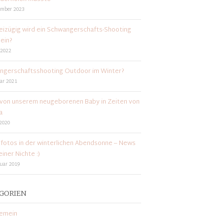
ember 2023
eizügig wird ein Schwangerschafts-Shooting
ein?
 2022
ngerschaftsshooting Outdoor im Winter?
ar 2021
von unserem neugeborenen Baby in Zeiten von
a
 2020
fotos in der winterlichen Abendsonne – News
iner Nichte :)
ruar 2019
GORIEN
gemein