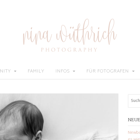
NITY
FAMILY
INFOS
FÜR FOTOGRAFEN
NEUE
Newbo
es wi