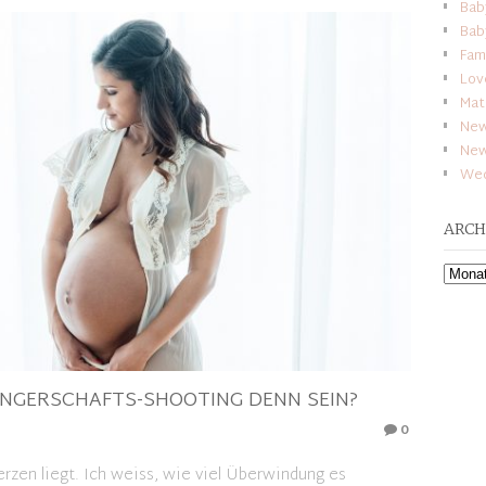
Bab
Bab
Fam
Lov
Mat
New
Ne
Wed
ARCH
Archiv
ANGERSCHAFTS-SHOOTING DENN SEIN?
0
rzen liegt. Ich weiss, wie viel Überwindung es