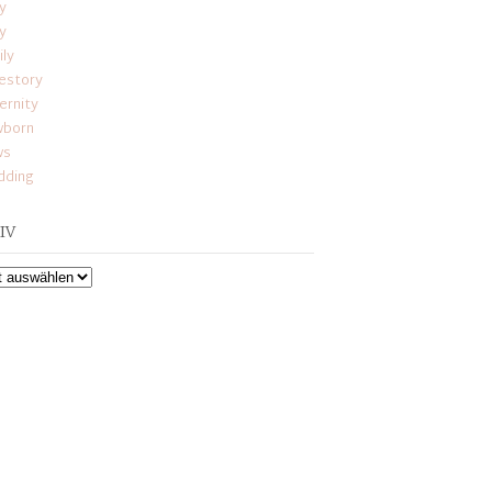
y
y
ily
estory
ernity
born
ws
ding
IV