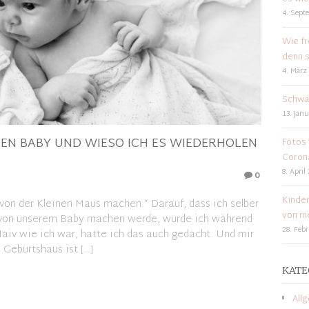
4. Sept
Wie fr
denn s
4. März
Schwa
13. Janu
EN BABY UND WIESO ICH ES WIEDERHOLEN
Fotos 
Coron
8. April
0
Kinder
 von der Kleinen Maus machen.“ Darauf, dass ich selber
von me
der von unserem Baby machen werde, wurde ich während
28. Feb
aiv wie ich war, hatte ich das auch gedacht. Und mir
Geburtshaus ist […]
KATE
All