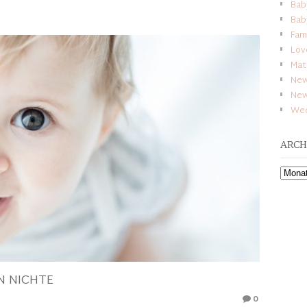
Bab
Bab
Fam
Lov
Mat
New
Ne
Wed
ARCH
Archiv
N NICHTE
0