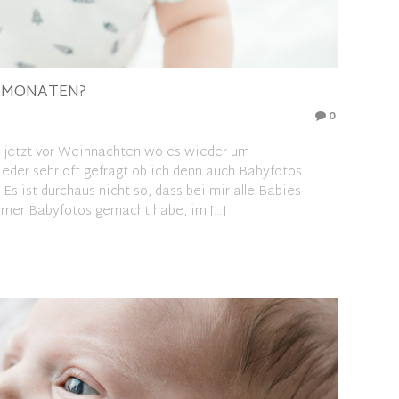
0 MONATEN?
0
e jetzt vor Weihnachten wo es wieder um
der sehr oft gefragt ob ich denn auch Babyfotos
Es ist durchaus nicht so, dass bei mir alle Babies
immer Babyfotos gemacht habe, im […]