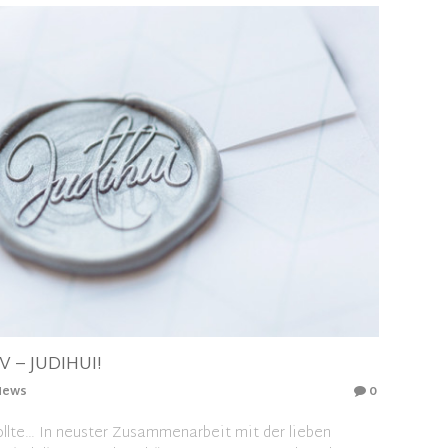
– JUDIHUI!
News
0
llte… In neuster Zusammenarbeit mit der lieben