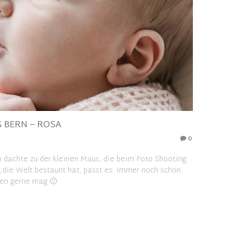
 BERN – ROSA
0
ch dachte zu der kleinen Maus, die beim Foto Shooting
g die Welt bestaunt hat, passt es. Immer noch schön
eben gerne mag 🙂