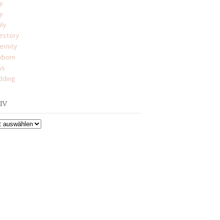
y
y
ily
estory
ernity
born
ws
ding
IV