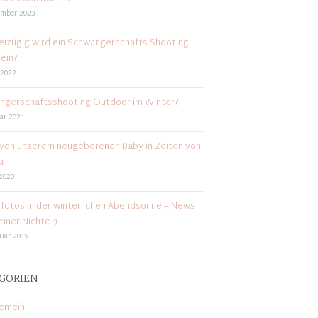
ember 2023
eizügig wird ein Schwangerschafts-Shooting
ein?
 2022
ngerschaftsshooting Outdoor im Winter?
ar 2021
von unserem neugeborenen Baby in Zeiten von
a
 2020
fotos in der winterlichen Abendsonne – News
iner Nichte :)
ruar 2019
GORIEN
gemein