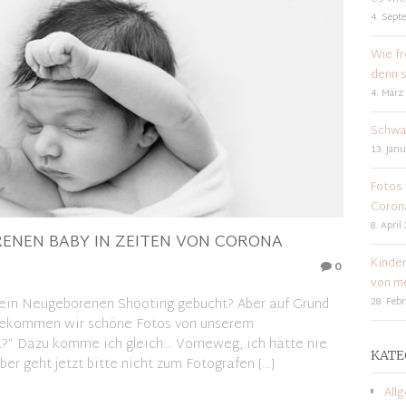
4. Sept
Wie fr
denn s
4. März
Schwa
13. Janu
Fotos 
Coron
8. April
ENEN BABY IN ZEITEN VON CORONA
Kinder
0
von me
t ein Neugeborenen Shooting gebucht? Aber auf Grund
28. Feb
e bekommen wir schöne Fotos von unserem
?“ Dazu komme ich gleich… Vorneweg, ich hätte nie
KATE
er geht jetzt bitte nicht zum Fotografen […]
All