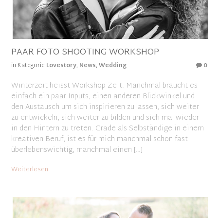
PAAR FOTO SHOOTING WORKSHOP
in Kategorie
Lovestory
,
News
,
Wedding
0
Winterzeit heisst Workshop Zeit. Manchmal braucht es
einfach ein paar Inputs, einen anderen Blickwinkel und
den Austausch um sich inspirieren zu lassen, sich weiter
zu entwickeln, sich weiter zu bilden und sich mal wieder
in den Hintern zu treten. Grade als Selbständige in einem
kreativen Beruf, ist es für mich manchmal schon fast
überlebenswichtig, manchmal einen […]
Weiterlesen