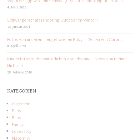
Wie freizügig wird ein Schwangerschafts-Shooting denn sein?
4. März 2022
Schwangerschaftsshooting Outdoor im Winter?
13. Januar 2021
Fotos von unserem neugeborenen Baby in Zeiten von Corona
8. April 2020
Kinderfotos in der winterlichen Abendsonne – News von meiner
Nichte :)
28. Februar 2019
KATEGORIEN
Allgemein
Baby
Baby
Family
Lovestory
Maternity