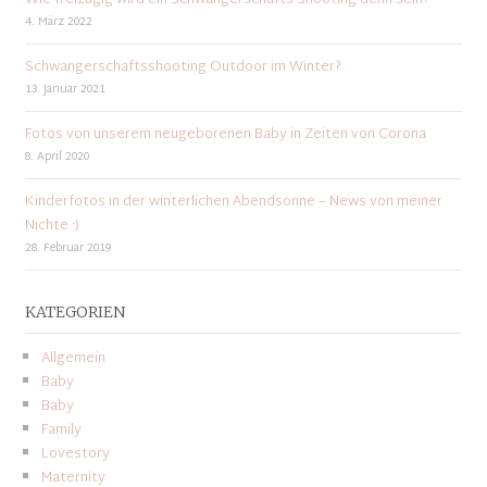
Wie freizügig wird ein Schwangerschafts-Shooting denn sein?
4. März 2022
Schwangerschaftsshooting Outdoor im Winter?
13. Januar 2021
Fotos von unserem neugeborenen Baby in Zeiten von Corona
8. April 2020
Kinderfotos in der winterlichen Abendsonne – News von meiner
Nichte :)
28. Februar 2019
KATEGORIEN
Allgemein
Baby
Baby
Family
Lovestory
Maternity