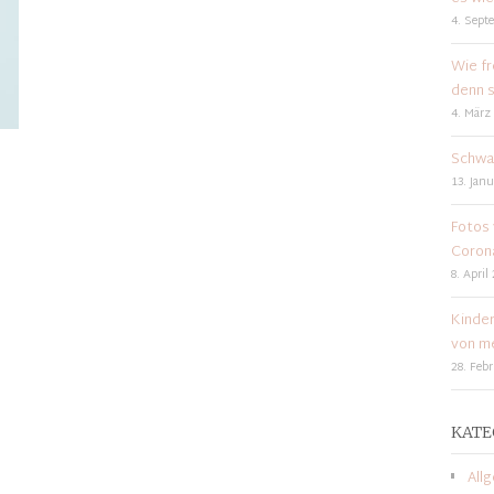
4. Sept
Wie fr
denn s
4. März
Schwa
13. Janu
Fotos 
Coron
8. April
Kinder
von me
28. Feb
KATE
All