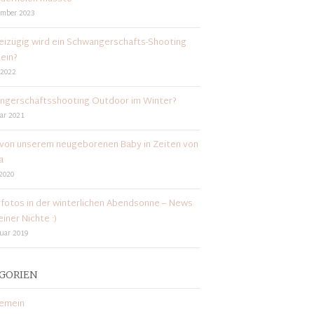
ember 2023
eizügig wird ein Schwangerschafts-Shooting
ein?
 2022
ngerschaftsshooting Outdoor im Winter?
ar 2021
von unserem neugeborenen Baby in Zeiten von
a
 2020
fotos in der winterlichen Abendsonne – News
iner Nichte :)
ruar 2019
GORIEN
gemein